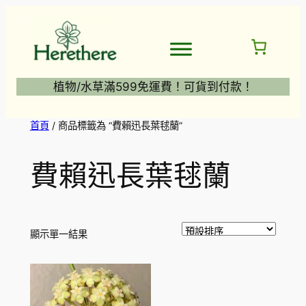
跳
至
主
要
內
植物/水草滿599免運費！可貨到付款！
容
首頁
/ 商品標籤為 “費賴迅長葉毬蘭”
費賴迅長葉毬蘭
顯示單一結果