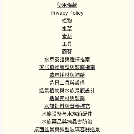
4
使用條款
0
Privacy Policy
到
植物
H
水草
K
素材
$
工具
3
5
園藝
4
水草養護與選擇指南
.
家居植物養護與裝飾指南
8
造景耗材與補給
0
造景工具與設備
造景植物與水族景觀設計
造景素材與裝飾
水族饲料與營養補充
水族设备与水族箱配件
水族藥品與病蟲害防治
桌面盆景與微型玻璃容器造景