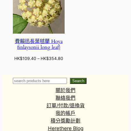
費賴迅長葉毬蘭 Hoya
finlaysonii long leaf)
價
HK$
109.40
–
HK$
354.80
格
範
圍
Search
Search
：
關於我們
H
K
聯絡我們
$
訂單/付款/退換貨
1
我的帳戶
0
積分獎勵計劃
9
Herethere Blog
.