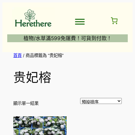
跳
至
主
要
內
植物/水草滿599免運費！可貨到付款！
容
首頁
/ 商品標籤為 “贵妃榕”
贵妃榕
顯示單一結果