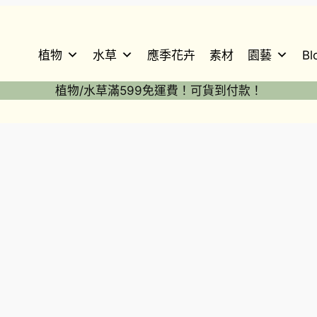
植物
水草
應季花卉
素材
園藝
Bl
植物/水草滿599免運費！可貨到付款！