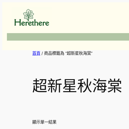
跳
至
主
要
內
容
首頁
/ 商品標籤為 “超新星秋海棠”
超新星秋海棠
顯示單一結果