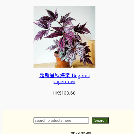
超新星秋海棠 Begonia
supernova
HK$
168.60
Search
Search