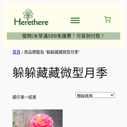
跳
至
主
要
內
植物/水草滿599免運費！可貨到付款！
容
首頁
/ 商品標籤為 “躲躲藏藏微型月季”
躲躲藏藏微型月季
顯示單一結果