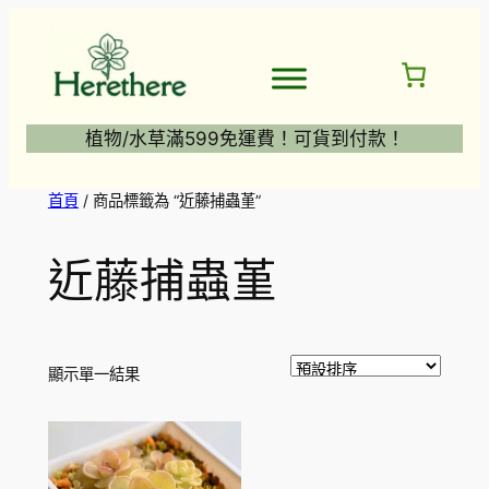
跳
至
主
要
內
植物/水草滿599免運費！可貨到付款！
容
首頁
/ 商品標籤為 “近藤捕蟲堇”
近藤捕蟲堇
顯示單一結果