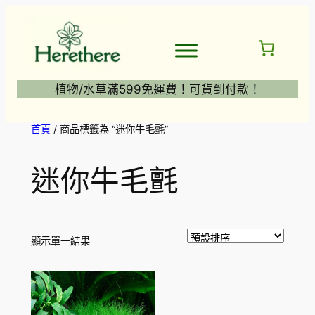
跳
至
主
要
內
植物/水草滿599免運費！可貨到付款！
容
首頁
/ 商品標籤為 “迷你牛毛氈”
迷你牛毛氈
顯示單一結果