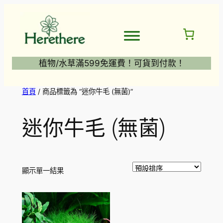
跳
至
主
要
內
植物/水草滿599免運費！可貨到付款！
容
首頁
/ 商品標籤為 “迷你牛毛 (無菌)”
迷你牛毛 (無菌)
顯示單一結果