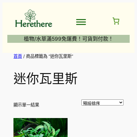
跳
至
主
要
內
植物/水草滿599免運費！可貨到付款！
容
首頁
/ 商品標籤為 “迷你瓦里斯”
迷你瓦里斯
顯示單一結果