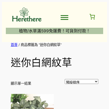
跳
至
主
要
內
植物/水草滿599免運費！可貨到付款！
容
首頁
/ 商品標籤為 “迷你白網紋草”
迷你白網紋草
顯示單一結果