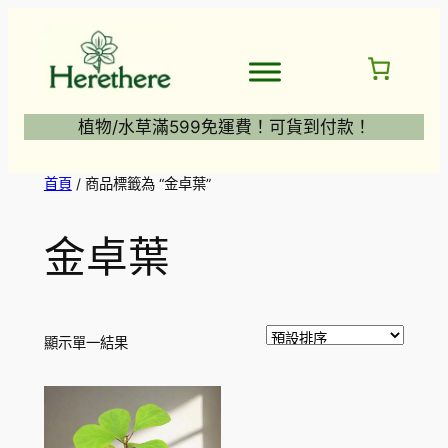
跳
至
主
要
內
植物/水草滿599免運費！可貨到付款！
容
首頁
/ 商品標籤為 “金卓葉”
金卓葉
顯示單一結果