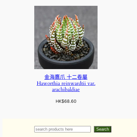
金海鷹爪 十二卷屬
Haworthia reinwardtii var.
arachibaldiae
HK$
68.60
Search
Search