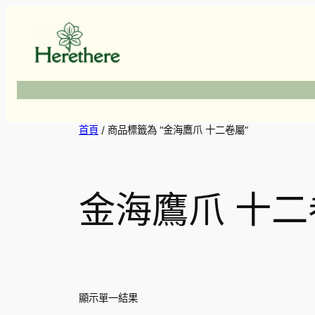
跳
至
主
要
內
容
首頁
/ 商品標籤為 “金海鷹爪 十二卷屬”
金海鷹爪 十二
顯示單一結果