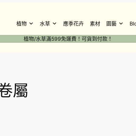
植物
水草
應季花卉
素材
園藝
Bl
植物/水草滿599免運費！可貨到付款！
卷屬