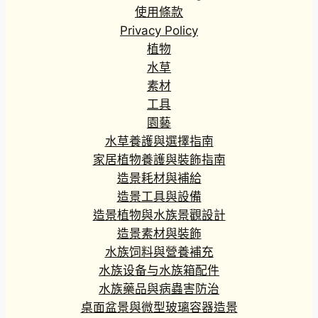
0
使用條款
到
Privacy Policy
H
植物
K
水草
$
素材
1
工具
,
1
園藝
5
水草養護與選擇指南
0
家居植物養護與裝飾指南
.
造景耗材與補給
2
造景工具與設備
0
造景植物與水族景觀設計
造景素材與裝飾
水族饲料與營養補充
水族设备与水族箱配件
水族藥品與病蟲害防治
桌面盆景與微型玻璃容器造景