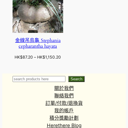
金線吊烏龜 Stephania
cepharantha hayata
價
HK$
87.20
–
HK$
1,150.20
格
範
圍
Search
Search
：
關於我們
H
K
聯絡我們
$
訂單/付款/退換貨
8
我的帳戶
7
積分獎勵計劃
.
Herethere Blog
2