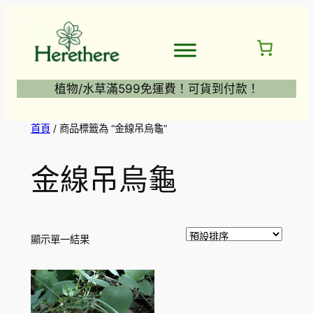
跳
至
主
要
內
植物/水草滿599免運費！可貨到付款！
容
首頁
/ 商品標籤為 “金線吊烏龜”
金線吊烏龜
顯示單一結果