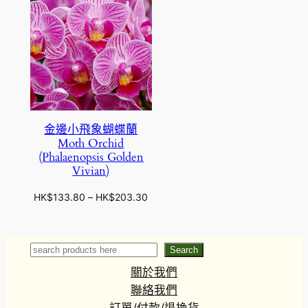
金邊小飛象蝴蝶蘭
Moth Orchid
(Phalaenopsis Golden
Vivian)
價
HK$
133.80
–
HK$
203.30
格
範
圍
Search
Search
：
關於我們
H
K
聯絡我們
$
訂單/付款/退換貨