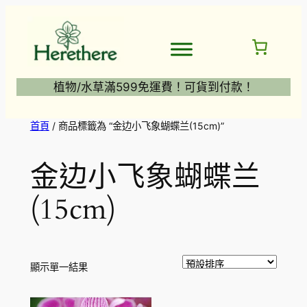
跳
至
主
要
內
植物/水草滿599免運費！可貨到付款！
容
首頁
/ 商品標籤為 “金边小飞象蝴蝶兰(15cm)”
金边小飞象蝴蝶兰
(15cm)
顯示單一結果