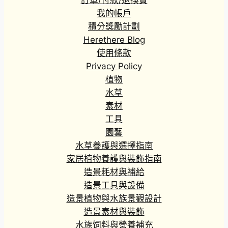
1
我的帳戶
3
積分獎勵計劃
3
Herethere Blog
.
8
使用條款
0
Privacy Policy
到
植物
H
水草
K
素材
$
工具
2
0
園藝
3
水草養護與選擇指南
.
家居植物養護與裝飾指南
3
造景耗材與補給
0
造景工具與設備
造景植物與水族景觀設計
造景素材與裝飾
水族饲料與營養補充