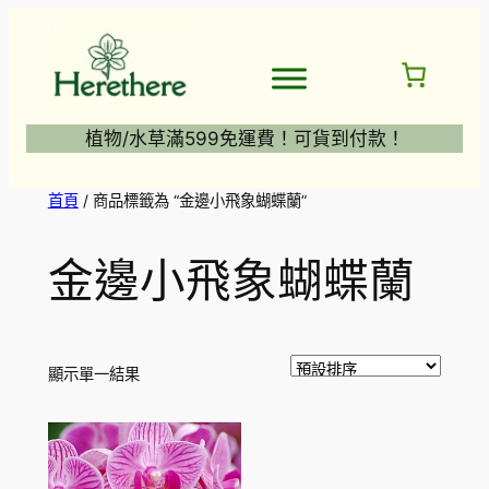
跳
至
主
要
內
植物/水草滿599免運費！可貨到付款！
容
首頁
/ 商品標籤為 “金邊小飛象蝴蝶蘭”
金邊小飛象蝴蝶蘭
顯示單一結果