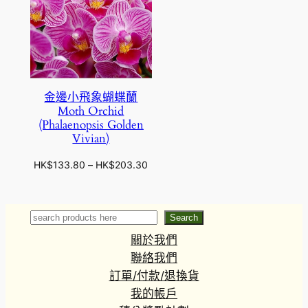
金邊小飛象蝴蝶蘭
Moth Orchid
(Phalaenopsis Golden
Vivian)
價
HK$
133.80
–
HK$
203.30
格
範
圍
Search
Search
：
關於我們
H
K
聯絡我們
$
訂單/付款/退換貨
1
我的帳戶
3