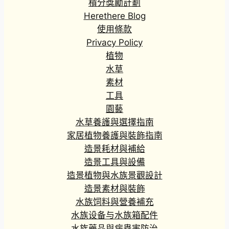
積分獎勵計劃
3
Herethere Blog
.
8
使用條款
0
Privacy Policy
到
植物
H
水草
K
素材
$
工具
2
0
園藝
3
水草養護與選擇指南
.
家居植物養護與裝飾指南
3
造景耗材與補給
0
造景工具與設備
造景植物與水族景觀設計
造景素材與裝飾
水族饲料與營養補充
水族设备与水族箱配件
水族藥品與病蟲害防治