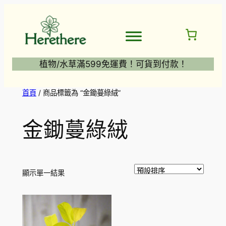
跳
至
主
要
內
植物/水草滿599免運費！可貨到付款！
容
首頁
/ 商品標籤為 “金鋤蔓綠絨”
金鋤蔓綠絨
顯示單一結果