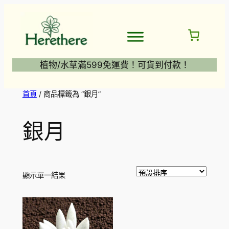
跳
至
主
要
內
植物/水草滿599免運費！可貨到付款！
容
首頁
/ 商品標籤為 “銀月”
銀月
顯示單一結果