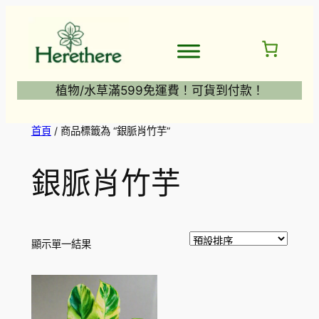
跳
至
主
要
內
植物/水草滿599免運費！可貨到付款！
容
首頁
/ 商品標籤為 “銀脈肖竹芋”
銀脈肖竹芋
顯示單一結果