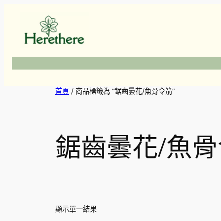
跳
至
主
要
內
容
首頁
/ 商品標籤為 “鋸齒曇花/魚骨令箭”
鋸齒曇花/魚
顯示單一結果