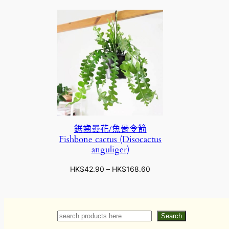
鋸齒曇花/魚骨令箭
Fishbone cactus (Disocactus
anguliger)
價
HK$
42.90
–
HK$
168.60
格
範
圍
：
Search
Search
H