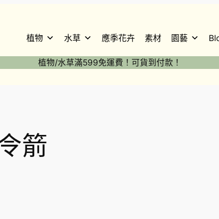
植物
水草
應季花卉
素材
園藝
Bl
植物/水草滿599免運費！可貨到付款！
骨令箭