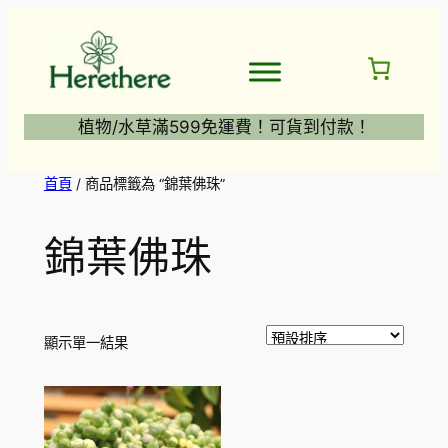
跳
至
主
要
內
植物/水草滿599免運費！可貨到付款！
容
首頁
/ 商品標籤為 “錦葉佛珠”
錦葉佛珠
顯示單一結果