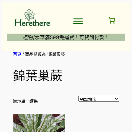
跳
至
主
要
內
植物/水草滿599免運費！可貨到付款！
容
首頁
/ 商品標籤為 “錦葉巢蕨”
錦葉巢蕨
顯示單一結果