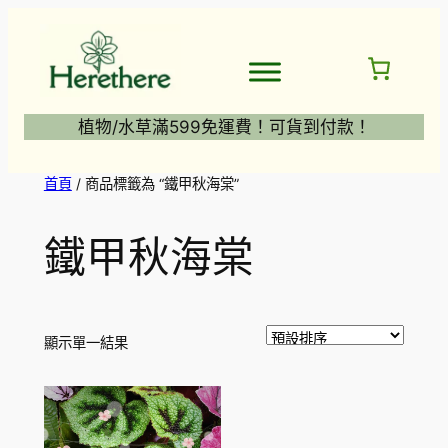
跳
至
主
要
內
植物/水草滿599免運費！可貨到付款！
容
首頁
/ 商品標籤為 “鐵甲秋海棠”
鐵甲秋海棠
顯示單一結果