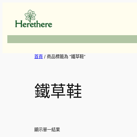
跳
至
主
要
內
容
首頁
/ 商品標籤為 “鐵草鞋”
鐵草鞋
顯示單一結果