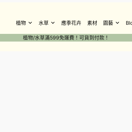
植物
水草
應季花卉
素材
園藝
Bl
植物/水草滿599免運費！可貨到付款！