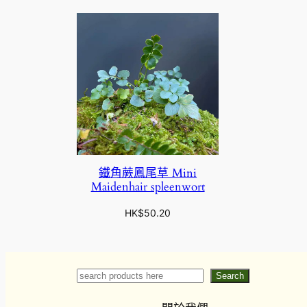
鐵角蕨鳳尾草 Mini
Maidenhair spleenwort
HK$
50.20
Search
Search