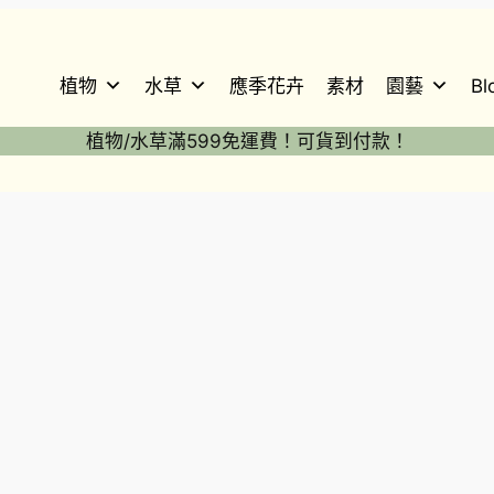
植物
水草
應季花卉
素材
園藝
Bl
植物/水草滿599免運費！可貨到付款！