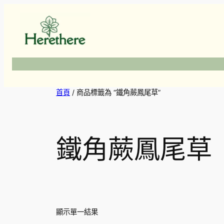
跳
至
主
要
內
容
首頁
/ 商品標籤為 “鐵角蕨鳳尾草”
鐵角蕨鳳尾草
顯示單一結果