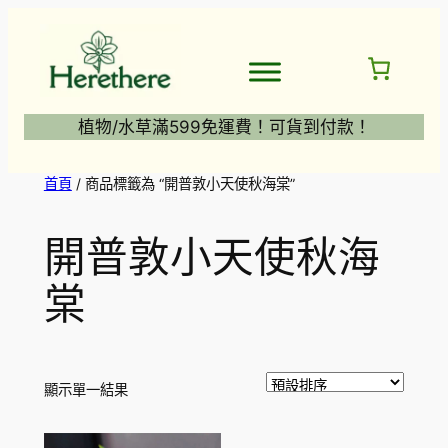
跳
至
主
要
內
植物/水草滿599免運費！可貨到付款！
容
首頁
/ 商品標籤為 “開普敦小天使秋海棠”
開普敦小天使秋海
棠
顯示單一結果