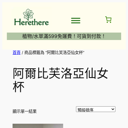
跳
至
主
要
內
植物/水草滿599免運費！可貨到付款！
容
首頁
/ 商品標籤為 “阿爾比芙洛亞仙女杯”
阿爾比芙洛亞仙女
杯
顯示單一結果