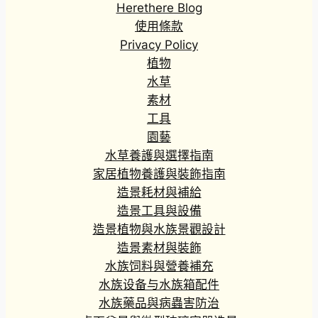
Herethere Blog
.
3
使用條款
0
Privacy Policy
到
植物
H
水草
K
素材
$
工具
2
7
園藝
2
水草養護與選擇指南
.
家居植物養護與裝飾指南
0
造景耗材與補給
0
造景工具與設備
造景植物與水族景觀設計
造景素材與裝飾
水族饲料與營養補充
水族设备与水族箱配件
水族藥品與病蟲害防治