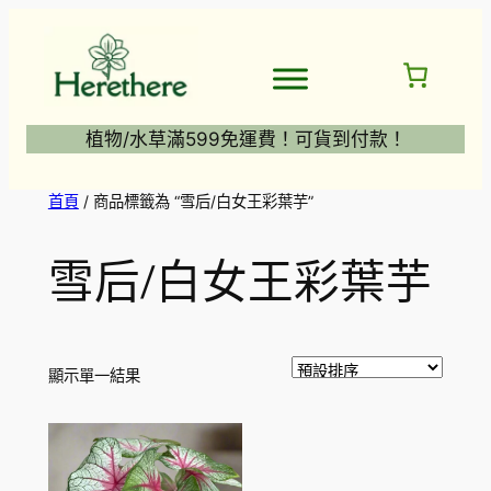
跳
至
主
要
內
植物/水草滿599免運費！可貨到付款！
容
首頁
/ 商品標籤為 “雪后/白女王彩葉芋”
雪后/白女王彩葉芋
顯示單一結果