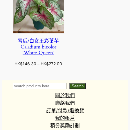
雪后/白女王彩葉芋
Caladium bicolor
‘White Queen’
價
HK$
146.30
–
HK$
272.00
格
範
圍
Search
Search
：
關於我們
H
K
聯絡我們
$
訂單/付款/退換貨
1
我的帳戶
4
積分獎勵計劃
6