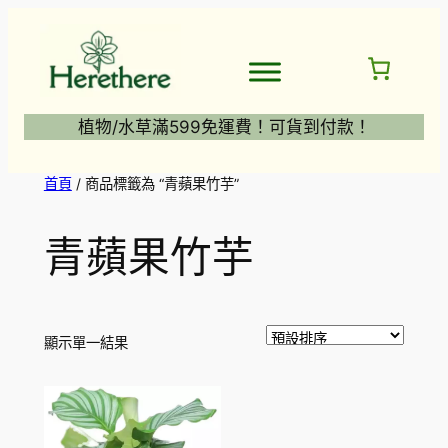
跳
至
主
要
內
植物/水草滿599免運費！可貨到付款！
容
首頁
/ 商品標籤為 “青蘋果竹芋”
青蘋果竹芋
顯示單一結果