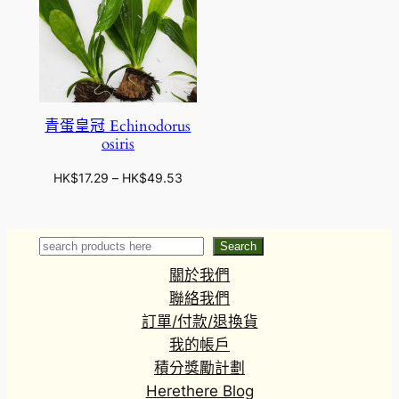
青蛋皇冠 Echinodorus
osiris
價
HK$
17.29
–
HK$
49.53
格
範
圍
Search
Search
：
關於我們
H
K
聯絡我們
$
訂單/付款/退換貨
1
我的帳戶
7
積分獎勵計劃
.
Herethere Blog
2