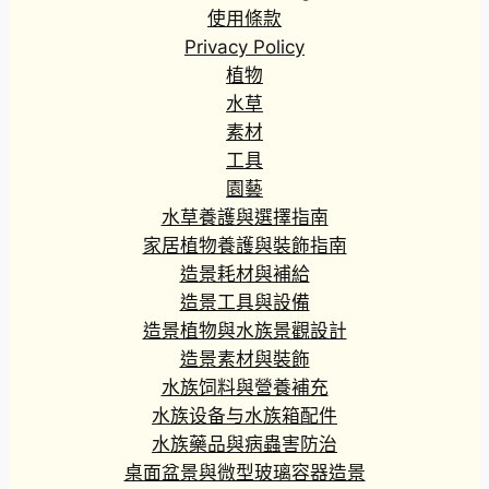
9
使用條款
到
Privacy Policy
H
植物
K
水草
$
素材
4
工具
9
.
園藝
5
水草養護與選擇指南
3
家居植物養護與裝飾指南
造景耗材與補給
造景工具與設備
造景植物與水族景觀設計
造景素材與裝飾
水族饲料與營養補充
水族设备与水族箱配件
水族藥品與病蟲害防治
桌面盆景與微型玻璃容器造景