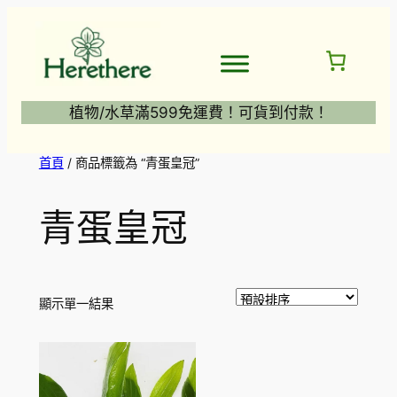
跳
至
主
要
內
植物/水草滿599免運費！可貨到付款！
容
首頁
/ 商品標籤為 “青蛋皇冠”
青蛋皇冠
顯示單一結果