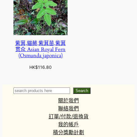
紫萁,貓蕨,紫萁苗,紫萁
贯众 Asian Royal Fern
(Osmunda japonica)
HK$
116.80
Search
Search
關於我們
聯絡我們
訂單/付款/退換貨
我的帳戶
積分獎勵計劃