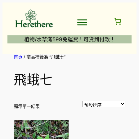
跳
至
主
要
內
植物/水草滿599免運費！可貨到付款！
容
首頁
/ 商品標籤為 “飛蛾七”
飛蛾七
顯示單一結果