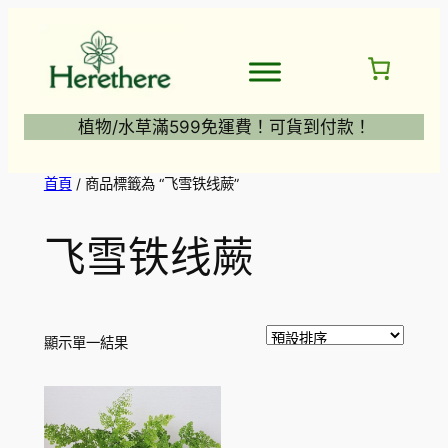
跳
至
主
要
內
植物/水草滿599免運費！可貨到付款！
容
首頁
/ 商品標籤為 “飞雪铁线蕨”
飞雪铁线蕨
顯示單一結果