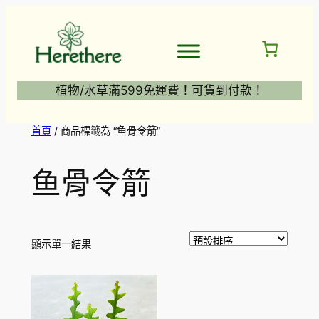
跳
至
主
要
內
植物/水草滿599免運費！可貨到付款！
容
首頁
/ 商品標籤為 “鱼骨令箭”
鱼骨令箭
顯示單一結果