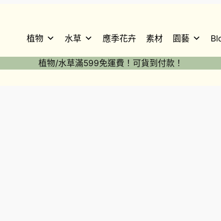
植物
水草
應季花卉
素材
園藝
Bl
植物/水草滿599免運費！可貨到付款！