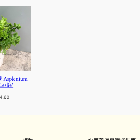
splenium
Leslie’
4.60