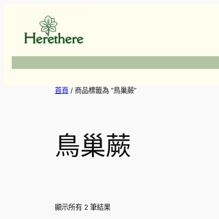
跳
至
主
要
內
容
首頁
/ 商品標籤為 “鳥巢蕨”
鳥巢蕨
顯示所有 2 筆結果