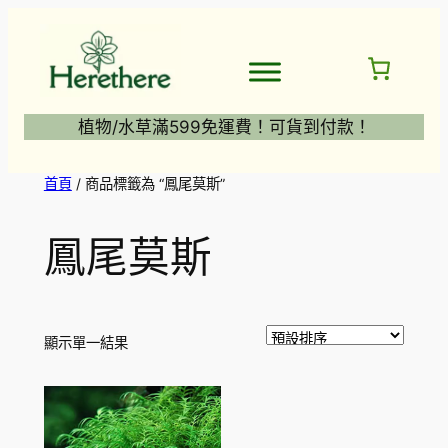
跳
至
主
要
內
植物/水草滿599免運費！可貨到付款！
容
首頁
/ 商品標籤為 “鳳尾莫斯”
鳳尾莫斯
顯示單一結果