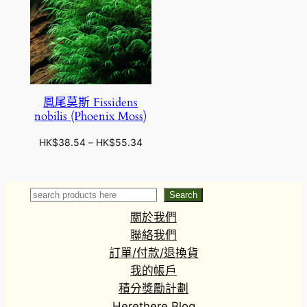
鳳尾莫斯 Fissidens
nobilis (Phoenix Moss)
價
HK$
38.54
–
HK$
55.34
格
範
圍
Search
Search
：
關於我們
H
K
聯絡我們
$
訂單/付款/退換貨
3
我的帳戶
8
積分獎勵計劃
.
Herethere Blog