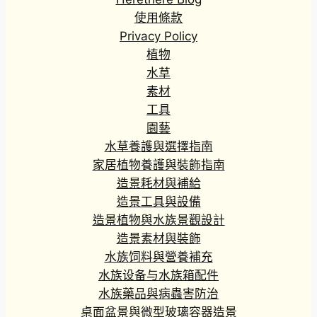
5
4
使用條款
到
Privacy Policy
H
植物
K
水草
$
素材
5
工具
5
.
園藝
3
水草養護與選擇指南
4
家居植物養護與裝飾指南
造景耗材與補給
造景工具與設備
造景植物與水族景觀設計
造景素材與裝飾
水族饲料與營養補充
水族设备与水族箱配件
水族藥品與病蟲害防治
桌面盆景與微型玻璃容器造景