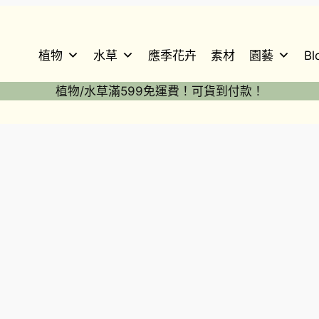
植物
水草
應季花卉
素材
園藝
Bl
植物/水草滿599免運費！可貨到付款！