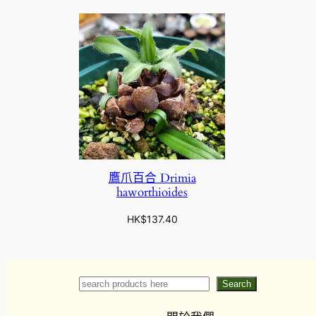
鷹爪百合 Drimia
haworthioides
HK$
137.40
Search
Search