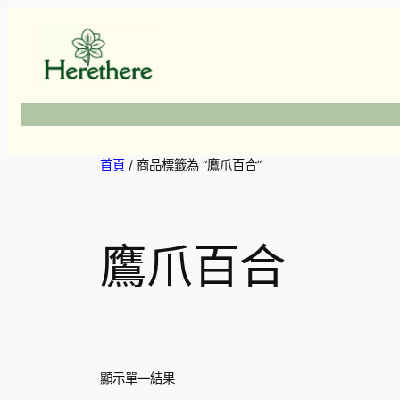
跳
至
主
要
內
容
首頁
/ 商品標籤為 “鷹爪百合”
鷹爪百合
顯示單一結果