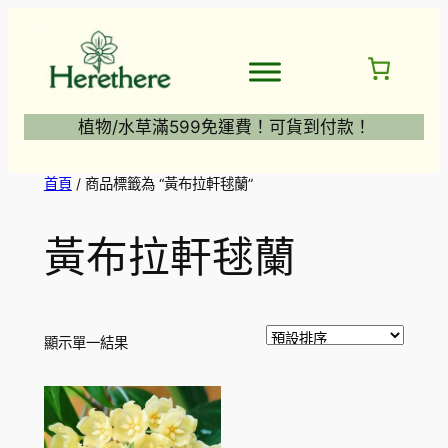
跳
至
主
要
內
植物/水草滿599免運費！可貨到付款！
容
首頁
/ 商品標籤為 “黃布拉軒毬蘭”
黃布拉軒毬蘭
顯示單一結果