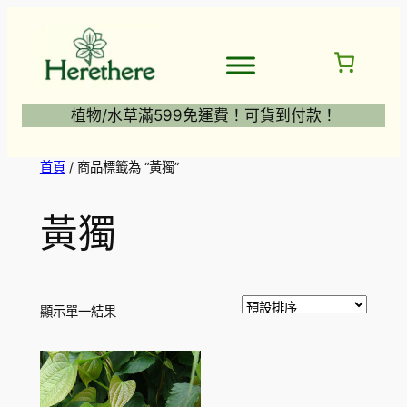
跳
至
主
要
內
植物/水草滿599免運費！可貨到付款！
容
首頁
/ 商品標籤為 “黃獨”
黃獨
顯示單一結果