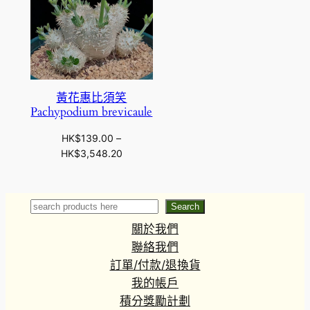
黃花惠比須笑
Pachypodium brevicaule
HK$
139.00
–
價
HK$
3,548.20
格
範
圍
Search
Search
：
關於我們
H
K
聯絡我們
$
訂單/付款/退換貨
1
我的帳戶
3
積分獎勵計劃
9