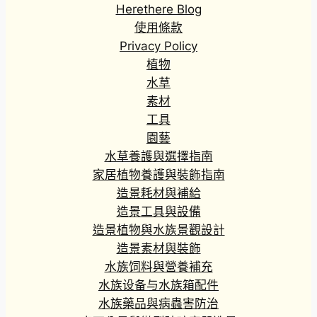
Herethere Blog
.
0
使用條款
0
Privacy Policy
到
植物
H
水草
K
素材
$
工具
3
,
園藝
5
水草養護與選擇指南
4
家居植物養護與裝飾指南
8
造景耗材與補給
.
造景工具與設備
2
0
造景植物與水族景觀設計
造景素材與裝飾
水族饲料與營養補充
水族设备与水族箱配件
水族藥品與病蟲害防治