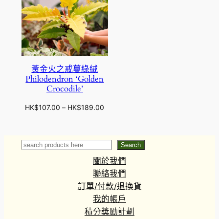
黃金火之戒蔓綠絨
Philodendron ‘Golden
Crocodile’
價
HK$
107.00
–
HK$
189.00
格
範
圍
Search
Search
：
關於我們
H
K
聯絡我們
$
訂單/付款/退換貨
1
我的帳戶
0
積分獎勵計劃
7