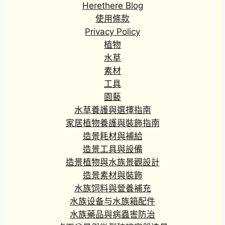
Herethere Blog
.
0
使用條款
0
Privacy Policy
到
植物
H
水草
K
素材
$
工具
1
8
園藝
9
水草養護與選擇指南
.
家居植物養護與裝飾指南
0
造景耗材與補給
0
造景工具與設備
造景植物與水族景觀設計
造景素材與裝飾
水族饲料與營養補充
水族设备与水族箱配件
水族藥品與病蟲害防治