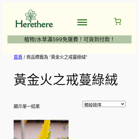
跳
至
主
要
內
植物/水草滿599免運費！可貨到付款！
容
首頁
/ 商品標籤為 “黃金火之戒蔓綠絨”
黃金火之戒蔓綠絨
顯示單一結果