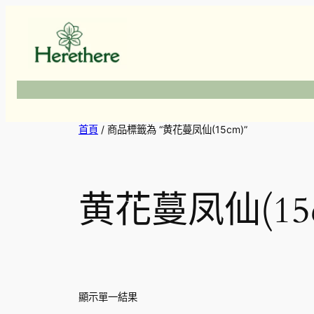
跳
至
主
要
內
容
首頁
/ 商品標籤為 “黄花蔓凤仙(15cm)”
黄花蔓凤仙(15
顯示單一結果