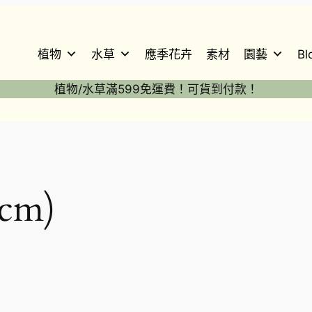
植物
水草
應季花卉
素材
園藝
Bl
植物/水草滿599免運費！可貨到付款！
cm)