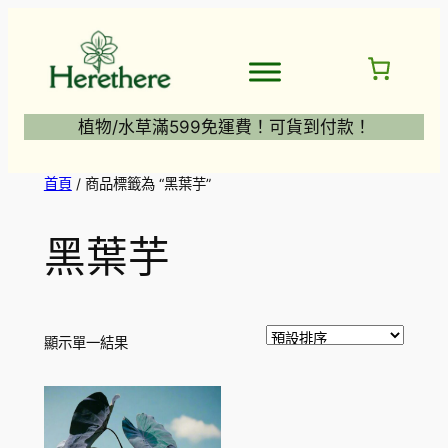
跳
至
主
要
內
植物/水草滿599免運費！可貨到付款！
容
首頁
/ 商品標籤為 “黑葉芋”
黑葉芋
顯示單一結果