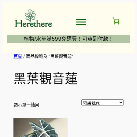
跳
至
主
要
內
植物/水草滿599免運費！可貨到付款！
容
首頁
/ 商品標籤為 “黑葉觀音蓮”
黑葉觀音蓮
顯示單一結果