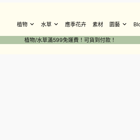
植物
水草
應季花卉
素材
園藝
Bl
植物/水草滿599免運費！可貨到付款！