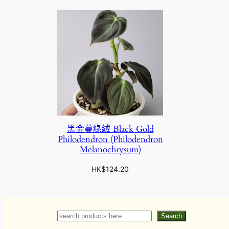
黑金蔓綠絨 Black Gold
Philodendron (Philodendron
Melanochrysum)
HK$
124.20
Search
Search