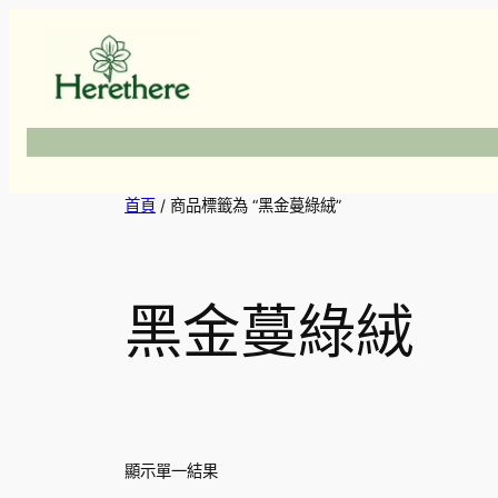
跳
至
主
要
內
容
首頁
/ 商品標籤為 “黑金蔓綠絨”
黑金蔓綠絨
顯示單一結果