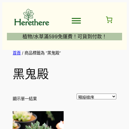
跳
至
主
要
內
植物/水草滿599免運費！可貨到付款！
容
首頁
/ 商品標籤為 “黑鬼殿”
黑鬼殿
顯示單一結果