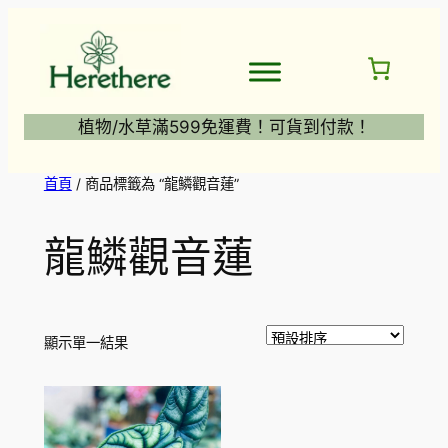
跳
至
主
要
內
植物/水草滿599免運費！可貨到付款！
容
首頁
/ 商品標籤為 “龍鱗觀音蓮”
龍鱗觀音蓮
顯示單一結果