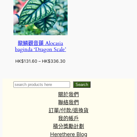
龍鱗觀音蓮 Alocasia
baginda ‘Dragon Scale’
價
HK$
131.60
–
HK$
336.30
格
範
圍
Search
Search
：
關於我們
H
K
聯絡我們
$
訂單/付款/退換貨
1
我的帳戶
3
積分獎勵計劃
1
Herethere Blog
.