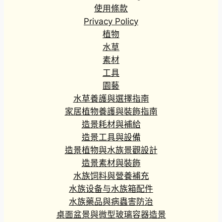
6
使用條款
0
Privacy Policy
到
植物
H
水草
K
素材
$
工具
3
3
園藝
6
水草養護與選擇指南
.
家居植物養護與裝飾指南
3
造景耗材與補給
0
造景工具與設備
造景植物與水族景觀設計
造景素材與裝飾
水族饲料與營養補充
水族设备与水族箱配件
水族藥品與病蟲害防治
桌面盆景與微型玻璃容器造景