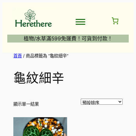
跳
至
主
要
內
植物/水草滿599免運費！可貨到付款！
容
首頁
/ 商品標籤為 “龜紋細辛”
龜紋細辛
顯示單一結果