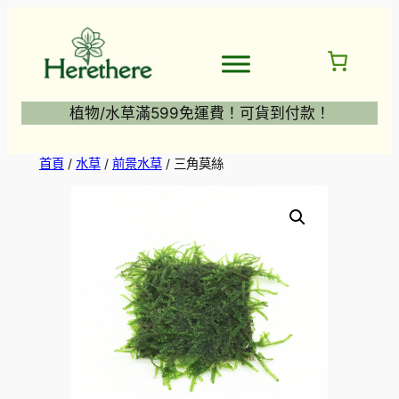
跳
至
主
要
內
植物/水草滿599免運費！可貨到付款！
容
首頁
/
水草
/
前景水草
/ 三角莫絲