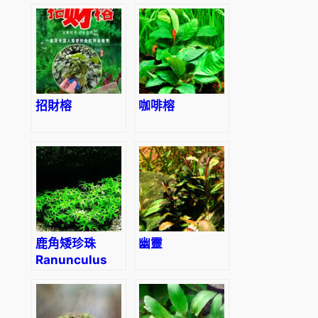
peniculina
sp. “flame”
招財榕
咖啡榕
鹿角矮珍珠
幽靈
Ranunculus
papulentus
var. tropica