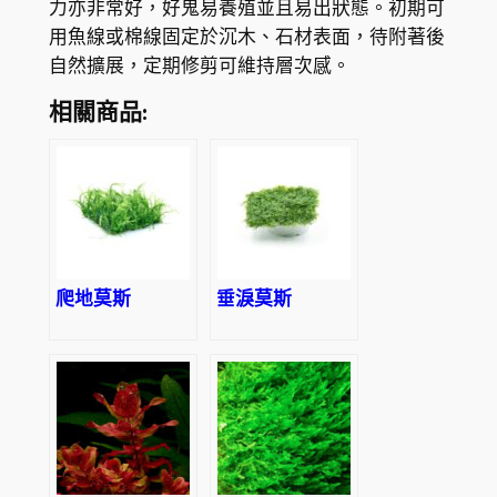
力亦非常好，好鬼易養殖並且易出狀態。初期可
用魚線或棉線固定於沉木、石材表面，待附著後
自然擴展，定期修剪可維持層次感。
相關商品:
爬地莫斯
垂淚莫斯