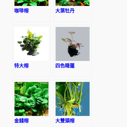
咖啡榕
大葉牡丹
特大榕
四色睡蓮
金錢榕
大雙頭榕