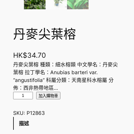
丹麥尖葉榕
HK$
34.70
丹麥尖葉榕 種類：細水榕類 中文學名：丹麥尖
葉榕 拉丁學名：Anubias barteri var.
“angustifolia” 科屬分類：天南星科水榕屬 分
佈：西非熱帶地區…
丹
加入購物車
麥
尖
SKU:
P12863
葉
描述
榕