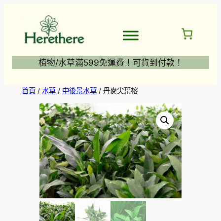
跳
至
主
要
內
植物/水草滿599免運費！可貨到付款！
容
首頁
/
水草
/
中後景水草
/ 丹麥尖葉榕