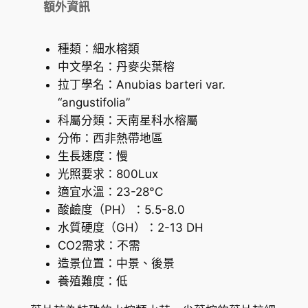
數
額外資訊
量
種類：細水榕類
中文學名：丹麥尖葉榕
拉丁學名：Anubias barteri var.
“angustifolia”
科屬分類：天南星科水榕屬
分佈：西非熱帶地區
生長速度：慢
光照要求：800Lux
適宜水溫：23-28°C
酸鹼度（PH）：5.5-8.0
水質硬度（GH）：2-13 DH
CO2需求：不需
造景位置：中景、後景
養殖難度：低