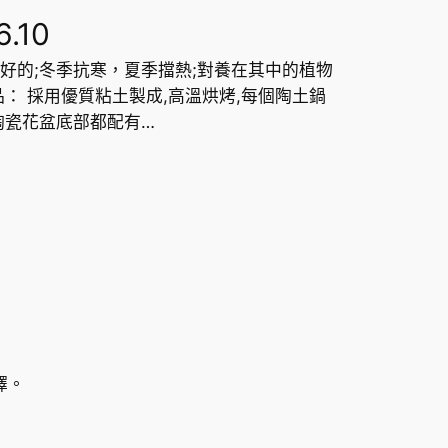
價
6.10
好的;冬季抗寒，夏季擋熱;對養在其中的植物
格
： 採用優質粘土製成,高溫烘烤,每個陶土鍋
範
陶瓷花盆底部都配有…
圍
：
H
K
$
擇。
8
5