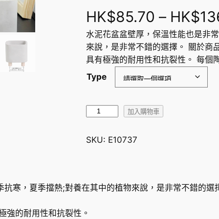
HK$
85.70
–
HK$
13
水泥花盆盆壁厚，保溫性能也是非常
來說，是非常不錯的選擇。 關於商品
具有極強的耐用性和抗裂性。 每個
Type
北
加入購物車
歐
風
SKU:
E10737
格
創
意
水
季抗寒，夏季擋熱;對養在其中的植物來說，是非常不錯的選
泥
方
有極強的耐用性和抗裂性。