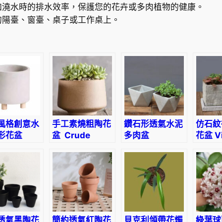
形
加澆水時的排水效率，保護您的花卉或多肉植物的健康。
花
的陽臺、窗臺、桌子或工作桌上。
盆
C
r
e
a
t
i
v
風格創意水
手工素燒粗陶花
鑽石形透氣水泥
仿石紋
e
形花盆
盆 Crude
多肉盆
花盆 Vi
tive
Pottery
Diamond
Flower
C
ent
Bonsai Pot
Shape
e
d Flower
Cement Pot
m
e
n
t
透氣黑陶花
簡約透氣紅陶花
貝克利領帶花燭
綠葉球