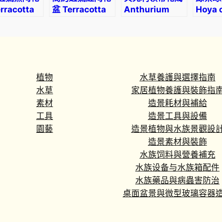
S
rracotta
盆 Terracotta
Anthurium
Hoya 
q
er pot
flower pot
bakeri
‘Purpl
u
coron
a
r
e
植物
水草養護與選擇指南
F
水草
家居植物養護與裝飾指
l
素材
造景耗材與補給
o
工具
造景工具與設備
w
園藝
造景植物與水族景觀設
e
造景素材與裝飾
r
水族饲料與營養補充
P
水族设备与水族箱配件
o
水族藥品與病蟲害防治
t
桌面盆景與微型玻璃容器
數
量