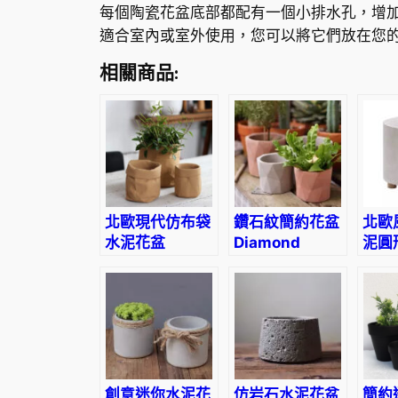
每個陶瓷花盆底部都配有一個小排水孔，增
適合室內或室外使用，您可以將它們放在您
相關商品:
北歐現代仿布袋
鑽石紋簡約花盆
北歐
水泥花盆
Diamond
泥圓
Imitation
Pattern
Crea
Cloth Bag
Simple Flower
Cem
Cement
Pot
Roun
Flower Pot
Pot
創意迷你水泥花
仿岩石水泥花盆
簡約