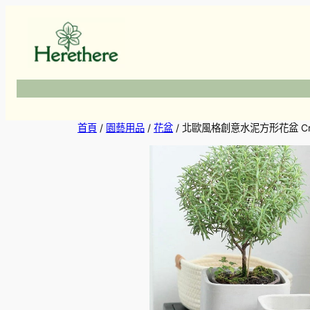
跳
至
主
要
內
容
首頁
/
園藝用品
/
花盆
/ 北歐風格創意水泥方形花盆 Creativ