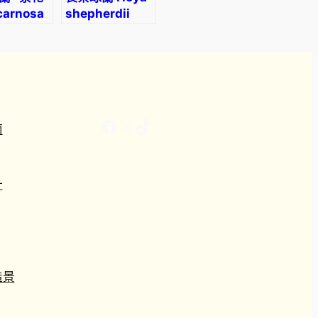
carnosa
shepherdii
.
e
a’
1
0
Facebook
X
TikTok
南
計
造景