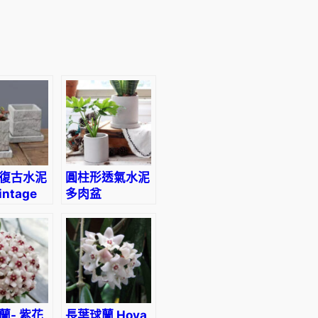
.
7
0
到
H
復古水泥
圓柱形透氣水泥
K
ntage
多肉盆
 Pot
Cylindrical
$
Cement Pot
1
3
6
蘭- 紫花
長葉球蘭 Hoya