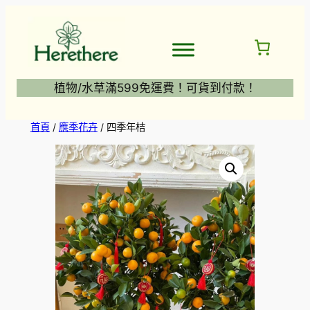
跳
至
主
要
內
植物/水草滿599免運費！可貨到付款！
容
首頁
/
應季花卉
/ 四季年桔