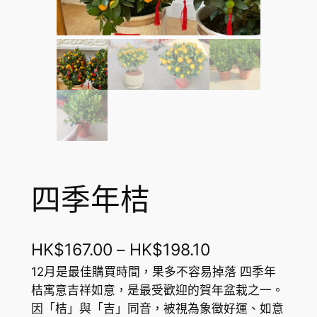
四季年桔
價
HK$
167.00
–
HK$
198.10
格
12月是最佳購買時間，果多不容易掉落 四季年
桔寓意吉祥如意，是最受歡迎的賀年盆栽之一。
範
因「桔」與「吉」同音，被視為象徵好運、如意