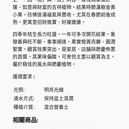
K
運、如意與財富的吉祥植物。結果時節滿樹金黃
$
小果，彷彿掛滿福氣與豐收，尤其在春節前後成
熟，更寓意招財進寶、好運連連。
1
9
四季年桔生長力旺盛，一年可多次開花結果，象
徵着興旺不斷、事事順遂。果實橙黃亮麗、圓潤
8
緊實，觀賞效果突出，是家居、店舖與節慶佈置
.
的首選。其果味偏酸，可食但主要以觀賞為主，
1
屬於極佳的風水與節慶植物。
0
護理要求
:
光照:
明亮光線
澆水方式:
保持盆土濕潤
種植介質:
混合營養土
相關商品: