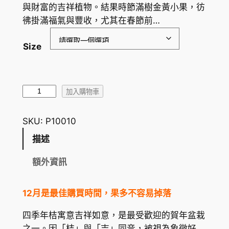
圍
與財富的吉祥植物。結果時節滿樹金黃小果，彷
彿掛滿福氣與豐收，尤其在春節前…
：
H
Size
K
$
四
1
加入購物車
季
6
年
SKU:
P10010
7
桔
描述
數
.
量
額外資訊
0
0
12月是最佳購買時間，果多不容易掉落
到
四季年桔寓意吉祥如意，是最受歡迎的賀年盆栽
H
之一。因「桔」與「吉」同音，被視為象徵好