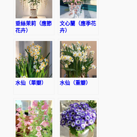
垂絲茉莉（應節
文心蘭（應季花
花卉）
卉）
水仙（單瓣）
水仙（重瓣）