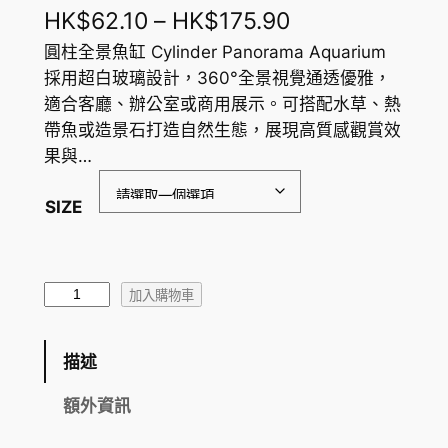
價
HK$
62.10
–
HK$
175.90
格
圓柱全景魚缸 Cylinder Panorama Aquarium
採用超白玻璃設計，360°全景視覺通透優雅，
範
適合客廳、辦公室或商用展示。可搭配水草、熱
圍
帶魚或造景石打造自然生態，展現高質感觀賞效
果與…
：
H
SIZE
K
$
圓
6
加入購物車
柱
2
全
描述
.
景
魚
1
額外資訊
缸
0