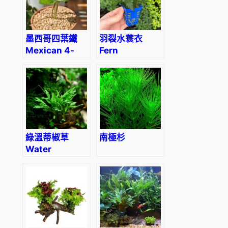
墨西哥四葉鐵
羽裂水蓑衣
Mexican 4-
Fern
leaf Iron Tree
Hygrophila
(Hygrophila
pinnatifida)
綠溫蒂椒草
南極杉
Water
Trumpet
(Cryptocoryne
wendtii
‘Green’)