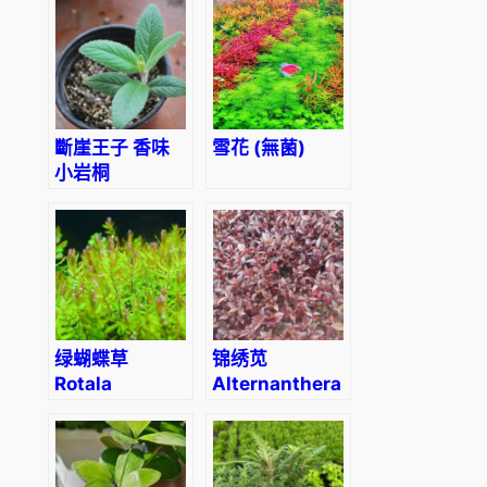
(Rotala
indica)
斷崖王子 香味
雪花 (無菌)
小岩桐
Brazilian
Edelweiss
(Sinningia
tubiflora)
绿蝴蝶草
锦绣苋
Rotala
Alternanthera
Macrandra
bettzckinana
‘Green’