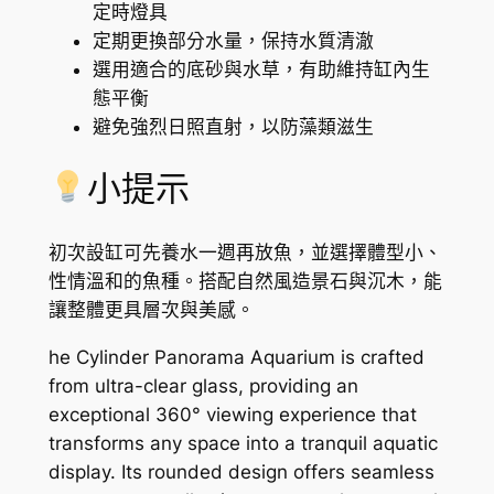
定時燈具
u
定期更換部分水量，保持水質清澈
a
選用適合的底砂與水草，有助維持缸內生
r
態平衡
i
避免強烈日照直射，以防藻類滋生
u
m
小提示
數
量
初次設缸可先養水一週再放魚，並選擇體型小、
性情溫和的魚種。搭配自然風造景石與沉木，能
讓整體更具層次與美感。
he Cylinder Panorama Aquarium is crafted
from ultra-clear glass, providing an
exceptional 360° viewing experience that
transforms any space into a tranquil aquatic
display. Its rounded design offers seamless