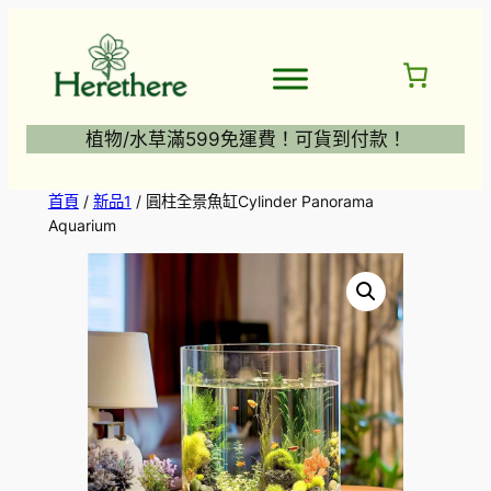
跳
至
主
要
內
植物/水草滿599免運費！可貨到付款！
容
首頁
/
新品1
/ 圓柱全景魚缸Cylinder Panorama
Aquarium