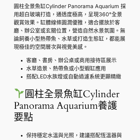
C
圓柱全景魚缸Cylinder Panorama Aquarium 採
到
y
用超白玻璃打造，通透度極高，呈現360°全景
l
H
觀賞效果。缸體線條圓潤優雅，適合擺放於客
i
K
廳、辦公室或玄關位置，營造自然水景氛圍。無
n
論飼養小型熱帶魚、水草或打造生態缸，都能展
$
d
現極佳的空間層次與視覺美感。
e
1
r
客廳、書房、辦公桌或商用接待區展示
7
P
水草造景、熱帶魚或小型蝦缸應用
5
a
搭配LED水族燈或自動過濾系統更顯精緻
n
.
o
圓柱全景魚缸Cylinder
9
r
Panorama Aquarium養護
0
a
要點
m
a
A
保持穩定水溫與光照，建議搭配恆溫器與
q