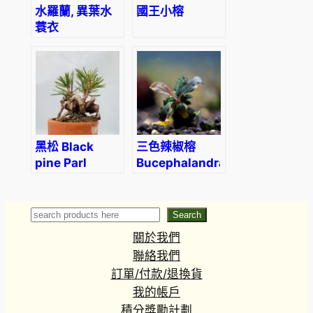
水羅蘭, 異葉水
國王小榕
蓑衣
黑松 Black
三色辣椒榕
pine Parl
Bucephalandra
(Pinus
sp.tricolor
thunbergii)
Search
Search
關於我們
聯絡我們
訂單/付款/退換貨
我的帳戶
積分獎勵計劃